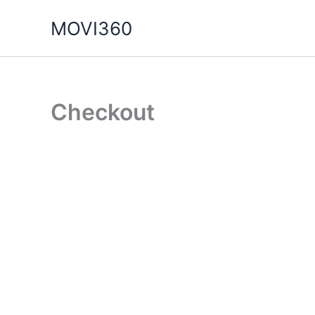
Ir
MOVI360
al
contenido
Checkout