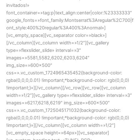
invitados!»
font_container=»tag:p|text_align:center|color:%23333333″
google_fonts=»font_family:Montserrat%3Aregular%2C700|f
ont_style:400%20regular%3A400%3Anormal»]
[vc_empty_space][vc_separator color=»black»]
[/vc_column][vc_column width=»1/2″][vc_gallery
type=»flexslider_slide» interval=»3″
images=»5581,5582,6202,6203,6204″
img_size=»600×500″
css=».vc_custom_1724965435452{background-color:
rgba(0,0,0,0.01) !important;*background-color: rgb(0,0,0)
!important;}»][/vc_column][/vc_row][vc_row][vc_column
width=»1/2″][vc_gallery type=»flexslider_slide» interval=»3″
images=»6217,6218,6219″ img_size=»600×500″
css=».vc_custom_1725045171032{background-color:
rgba(0,0,0,0.01) !important;*background-color: rgb(0,0,0)
!important;}»][/vc_column][vc_column width=»1/2″]
[vc_empty_space height=»64px»][vc_separator]