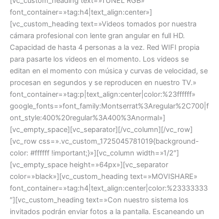
[vc_custom_heading text=»TUNEL RGB»
font_container=»tag:h4|text_align:center»]
[vc_custom_heading text=»Videos tomados por nuestra
cámara profesional con lente gran angular en full HD.
Capacidad de hasta 4 personas a la vez. Red WIFI propia
para pasarte los videos en el momento. Los videos se
editan en el momento con música y curvas de velocidad, se
procesan en segundos y se reproducen en nuestro TV.»
font_container=»tag:p|text_align:center|color:%23ffffff»
google_fonts=»font_family:Montserrat%3Aregular%2C700|f
ont_style:400%20regular%3A400%3Anormal»]
[vc_empty_space][vc_separator][/vc_column][/vc_row]
[vc_row css=».vc_custom_1725045781019{background-
color: #ffffff !important;}»][vc_column width=»1/2″]
[vc_empty_space height=»64px»][vc_separator
color=»black»][vc_custom_heading text=»MOVISHARE»
font_container=»tag:h4|text_align:center|color:%23333333
″][vc_custom_heading text=»Con nuestro sistema los
invitados podrán enviar fotos a la pantalla. Escaneando un