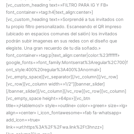
[vc_custom_heading text=»FILTRO PARA IG Y FB»
font_container=»tag:h4|text_align:center»]
[vc_custom_heading text=»Sorprendé a tus invitados con
tu propio filtro personalizado. Escaneando el QR impreso
(ubicado en espacios comunes del salón) los invitados
podrán subir imagenes en sus redes con el diseño que
elegiste. Una gran recuerdo de tu día soñado.»
font_container=»tag:p|text_align:center|color:%23ffffff»
google_fonts=»font_family:Montserrat%3Aregular%2C700|f
ont_style:400%20regular%3A400%3Anormal»]
[vc_empty_space][vc_separator][/vc_column][/vc_row]
[vc_row][vc_column width=»1/2″][banner_slider]
[/banner_slider][/vc_column][/vc_row][vc_row][vc_column]
[vc_empty_space height=»64px»][vc_btn
title=»¡Hablemos!» style=»outline» color=»green» size=»lg»
align=»center» i_icon_fontawesome=»fab fa-whatsapp»
add_icon=»true»
link=»url:https%3A%2F%2Fwa.link%2Ft3hnzz»]