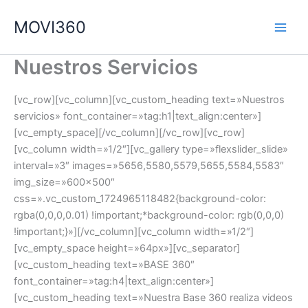
Ir
MOVI360
al
contenido
Nuestros Servicios
[vc_row][vc_column][vc_custom_heading text=»Nuestros
servicios» font_container=»tag:h1|text_align:center»]
[vc_empty_space][/vc_column][/vc_row][vc_row]
[vc_column width=»1/2″][vc_gallery type=»flexslider_slide»
interval=»3″ images=»5656,5580,5579,5655,5584,5583″
img_size=»600×500″
css=».vc_custom_1724965118482{background-color:
rgba(0,0,0,0.01) !important;*background-color: rgb(0,0,0)
!important;}»][/vc_column][vc_column width=»1/2″]
[vc_empty_space height=»64px»][vc_separator]
[vc_custom_heading text=»BASE 360″
font_container=»tag:h4|text_align:center»]
[vc_custom_heading text=»Nuestra Base 360 realiza videos