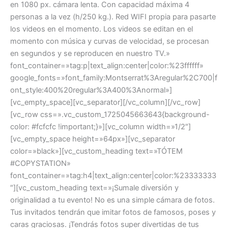
en 1080 px. cámara lenta. Con capacidad máxima 4
personas a la vez (h/250 kg.). Red WIFI propia para pasarte
los videos en el momento. Los videos se editan en el
momento con música y curvas de velocidad, se procesan
en segundos y se reproducen en nuestro TV.»
font_container=»tag:p|text_align:center|color:%23ffffff»
google_fonts=»font_family:Montserrat%3Aregular%2C700|f
ont_style:400%20regular%3A400%3Anormal»]
[vc_empty_space][vc_separator][/vc_column][/vc_row]
[vc_row css=».vc_custom_1725045663643{background-
color: #fcfcfc !important;}»][vc_column width=»1/2″]
[vc_empty_space height=»64px»][vc_separator
color=»black»][vc_custom_heading text=»TÓTEM
#COPYSTATION»
font_container=»tag:h4|text_align:center|color:%23333333
″][vc_custom_heading text=»¡Sumale diversión y
originalidad a tu evento! No es una simple cámara de fotos.
Tus invitados tendrán que imitar fotos de famosos, poses y
caras graciosas. ¡Tendrás fotos super divertidas de tus