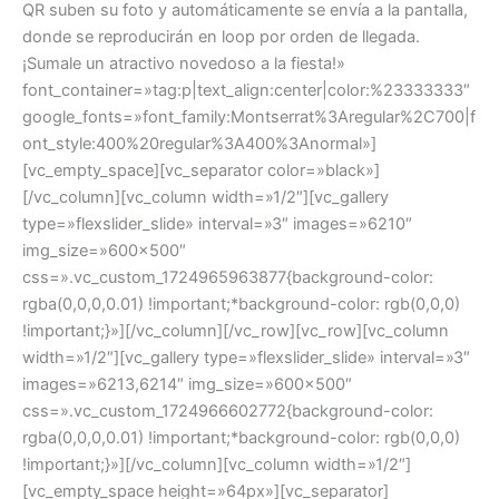
QR suben su foto y automáticamente se envía a la pantalla,
donde se reproducirán en loop por orden de llegada.
¡Sumale un atractivo novedoso a la fiesta!»
font_container=»tag:p|text_align:center|color:%23333333″
google_fonts=»font_family:Montserrat%3Aregular%2C700|f
ont_style:400%20regular%3A400%3Anormal»]
[vc_empty_space][vc_separator color=»black»]
[/vc_column][vc_column width=»1/2″][vc_gallery
type=»flexslider_slide» interval=»3″ images=»6210″
img_size=»600×500″
css=».vc_custom_1724965963877{background-color:
rgba(0,0,0,0.01) !important;*background-color: rgb(0,0,0)
!important;}»][/vc_column][/vc_row][vc_row][vc_column
width=»1/2″][vc_gallery type=»flexslider_slide» interval=»3″
images=»6213,6214″ img_size=»600×500″
css=».vc_custom_1724966602772{background-color:
rgba(0,0,0,0.01) !important;*background-color: rgb(0,0,0)
!important;}»][/vc_column][vc_column width=»1/2″]
[vc_empty_space height=»64px»][vc_separator]