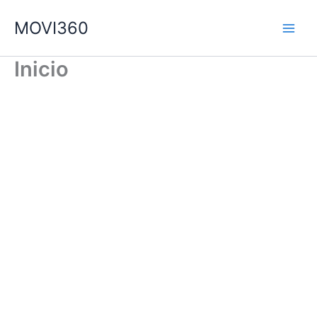
Ir
MOVI360
al
contenido
Inicio