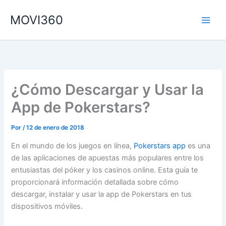
Ir
MOVI360
al
contenido
¿Cómo Descargar y Usar la
App de Pokerstars?
Por
/
12 de enero de 2018
En el mundo de los juegos en línea,
Pokerstars app
es una
de las aplicaciones de apuestas más populares entre los
entusiastas del póker y los casinos online. Esta guía te
proporcionará información detallada sobre cómo
descargar, instalar y usar la app de Pokerstars en tus
dispositivos móviles.