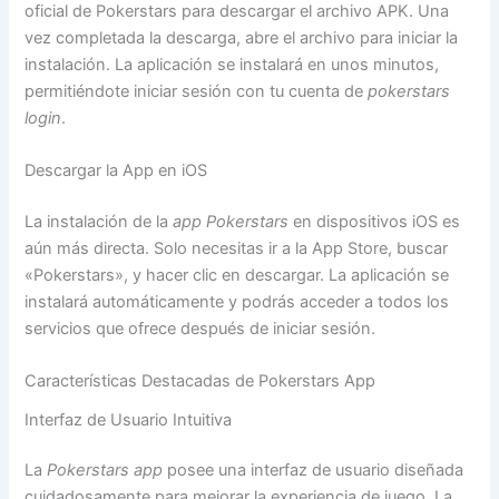
oficial de Pokerstars para descargar el archivo APK. Una
vez completada la descarga, abre el archivo para iniciar la
instalación. La aplicación se instalará en unos minutos,
permitiéndote iniciar sesión con tu cuenta de
pokerstars
login
.
Descargar la App en iOS
La instalación de la
app Pokerstars
en dispositivos iOS es
aún más directa. Solo necesitas ir a la App Store, buscar
«Pokerstars», y hacer clic en descargar. La aplicación se
instalará automáticamente y podrás acceder a todos los
servicios que ofrece después de iniciar sesión.
Características Destacadas de Pokerstars App
Interfaz de Usuario Intuitiva
La
Pokerstars app
posee una interfaz de usuario diseñada
cuidadosamente para mejorar la experiencia de juego. La