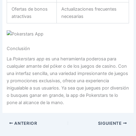
Ofertas de bonos
Actualizaciones frecuentes
atractivas
necesarias
Conclusión
La
Pokerstars app
es una herramienta poderosa para
cualquier amante del póker o de los juegos de casino. Con
una interfaz sencilla, una variedad impresionante de juegos
y promociones exclusivas, ofrece una experiencia
inigualable a sus usuarios. Ya sea que juegues por diversión
o busques ganar en grande, la app de Pokerstars te lo
pone al alcance de la mano.
ANTERIOR
SIGUIENTE