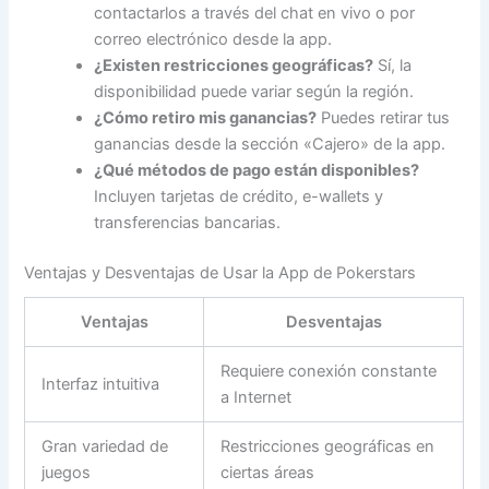
contactarlos a través del chat en vivo o por
correo electrónico desde la app.
¿Existen restricciones geográficas?
Sí, la
disponibilidad puede variar según la región.
¿Cómo retiro mis ganancias?
Puedes retirar tus
ganancias desde la sección «Cajero» de la app.
¿Qué métodos de pago están disponibles?
Incluyen tarjetas de crédito, e-wallets y
transferencias bancarias.
Ventajas y Desventajas de Usar la App de Pokerstars
Ventajas
Desventajas
Requiere conexión constante
Interfaz intuitiva
a Internet
Gran variedad de
Restricciones geográficas en
juegos
ciertas áreas