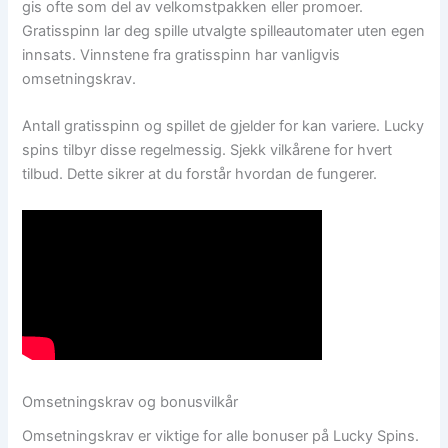
gis ofte som del av velkomstpakken eller promoer.
Gratisspinn lar deg spille utvalgte spilleautomater uten egen
innsats. Vinnstene fra gratisspinn har vanligvis
omsetningskrav.
Antall gratisspinn og spillet de gjelder for kan variere. Lucky
spins tilbyr disse regelmessig. Sjekk vilkårene for hvert
tilbud. Dette sikrer at du forstår hvordan de fungerer.
Omsetningskrav og bonusvilkår
Omsetningskrav er viktige for alle bonuser på Lucky Spins.