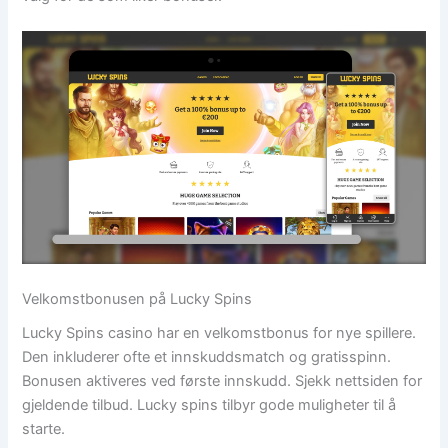
Velkomstbonusen på Lucky Spins
Lucky Spins casino har en velkomstbonus for nye spillere.
Den inkluderer ofte et innskuddsmatch og gratisspinn.
Bonusen aktiveres ved første innskudd. Sjekk nettsiden for
gjeldende tilbud. Lucky spins tilbyr gode muligheter til å
starte.