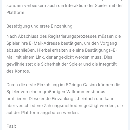
sondern verbessern auch die Interaktion der Spieler mit der
Plattform.
Bestätigung und erste Einzahlung
Nach Abschluss des Registrierungsprozesses müssen die
Spieler ihre E-Mail-Adresse bestätigen, um den Vorgang
abzuschließen. Hierbei erhalten sie eine Bestätigungs-E-
Mail mit einem Link, der angeklickt werden muss. Dies
gewährleistet die Sicherheit der Spieler und die Integrität
des Kontos.
Durch die erste Einzahlung im 5Gringo Casino können die
Spieler von einem großartigen Willkommensbonus
profitieren. Diese erste Einzahlung ist einfach und kann
über verschiedene Zahlungsmethoden getätigt werden, die
auf der Plattform angeboten werden.
Fazit