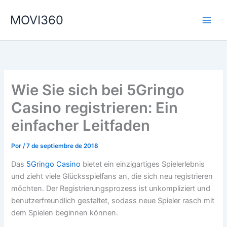
Ir
MOVI360
al
contenido
Wie Sie sich bei 5Gringo
Casino registrieren: Ein
einfacher Leitfaden
Por
/
7 de septiembre de 2018
Das
5Gringo Casino
bietet ein einzigartiges Spielerlebnis
und zieht viele Glücksspielfans an, die sich neu registrieren
möchten. Der Registrierungsprozess ist unkompliziert und
benutzerfreundlich gestaltet, sodass neue Spieler rasch mit
dem Spielen beginnen können.