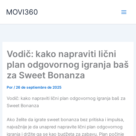
Ir
MOVI360
al
contenido
Vodič: kako napraviti lični
plan odgovornog igranja baš
za Sweet Bonanza
Por
/
26 de septiembre de 2025
Vodič: kako napraviti lični plan odgovornog igranja baš za
Sweet Bonanza
Ako želite da igrate sweet bonanza bez pritiska i impulsa,
najvažnije je da unapred napravite lični plan odgovornog
igranja i držite ga se kao budžeta za zabavu. Plan počinje