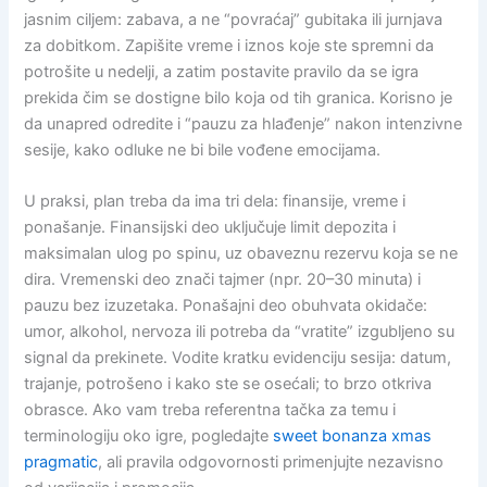
jasnim ciljem: zabava, a ne “povraćaj” gubitaka ili jurnjava
za dobitkom. Zapišite vreme i iznos koje ste spremni da
potrošite u nedelji, a zatim postavite pravilo da se igra
prekida čim se dostigne bilo koja od tih granica. Korisno je
da unapred odredite i “pauzu za hlađenje” nakon intenzivne
sesije, kako odluke ne bi bile vođene emocijama.
U praksi, plan treba da ima tri dela: finansije, vreme i
ponašanje. Finansijski deo uključuje limit depozita i
maksimalan ulog po spinu, uz obaveznu rezervu koja se ne
dira. Vremenski deo znači tajmer (npr. 20–30 minuta) i
pauzu bez izuzetaka. Ponašajni deo obuhvata okidače:
umor, alkohol, nervoza ili potreba da “vratite” izgubljeno su
signal da prekinete. Vodite kratku evidenciju sesija: datum,
trajanje, potrošeno i kako ste se osećali; to brzo otkriva
obrasce. Ako vam treba referentna tačka za temu i
terminologiju oko igre, pogledajte
sweet bonanza xmas
pragmatic
, ali pravila odgovornosti primenjujte nezavisno