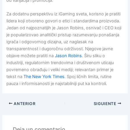
od varijacija i promocija.
Za dodatnu perspektivu iz iGaming sveta, korisno je pratiti
lidera koji otvoreno govori o etici i standardima proizvoda.
Jedan od najpoznatijih je Jason Robins, osnivač i CEO koji
je popularizovao analitički pristup razumevanju ponašanja
igrača i odgovornog dizajna, uz naglasak na
transparentnost i dugoročnu održivost. Njegove javne
objave možete pratiti na
Jason Robins
. Širu sliku o
industriji, regulatornim trendovima i društvenom uticaju
povremeno obrađuju i veliki mediji; relevantan primer je
tekst na
The New York Times
. Spoj ličnih limita, rutine
pauza i informisanosti je najstabilniji put ka kontroli.
ANTERIOR
SIGUIENTE
Deja un comentario